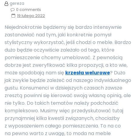
gereza
0 comments
19 lutego 2022
Niejednokrotnie będziemy się bardzo intensywnie
zastanawiać nad tym, jaki konkretnie pomysł
stylistyczny wykorzystać, jeśli chodzi o meble. Bardzo
dużo będzie oczywiście zależało od tego, które
pomieszczenie chcemy umeblować. Z pewnością
dobrze jest zweryfikować kilka propozycji, a kto wie,
może spodobają nam się
kr
zesła welurow
e
? Dużo
jak zwykle będzie zależeć od naszego indywidualnego
gustu. Konsumenci w dzisiejszych czasach zawsze
zresztą powinni się kierować swoją własną opinią, ale
nie tylko. Do takich tematów należy podchodzić
kompleksowo. Musimy więc przedyskutować tutaj
przynajmniej kilka kwestii związanych, chociażby
z wyposażeniem całego pomieszczenia. To na co
na pewno warto z uwagę, to moda na meble