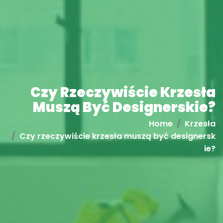
Czy Rzeczywiście Krzesła
Muszą Być Designerskie?
Home
Krzesła
Czy rzeczywiście krzesła muszą być designersk
ie?