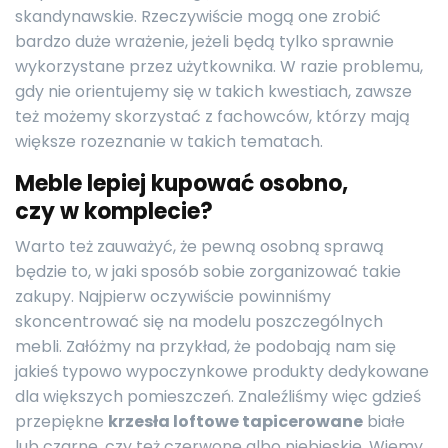
skandynawskie. Rzeczywiście mogą one zrobić
bardzo duże wrażenie, jeżeli będą tylko sprawnie
wykorzystane przez użytkownika. W razie problemu,
gdy nie orientujemy się w takich kwestiach, zawsze
też możemy skorzystać z fachowców, którzy mają
większe rozeznanie w takich tematach.
Meble lepiej kupować osobno,
czy w komplecie?
Warto też zauważyć, że pewną osobną sprawą
będzie to, w jaki sposób sobie zorganizować takie
zakupy. Najpierw oczywiście powinniśmy
skoncentrować się na modelu poszczególnych
mebli. Załóżmy na przykład, że podobają nam się
jakieś typowo wypoczynkowe produkty dedykowane
dla większych pomieszczeń. Znaleźliśmy więc gdzieś
przepiękne
krze
sła loftowe tapicerow
ane
białe
lub czarne, czy też czerwone albo niebieskie. Wiemy